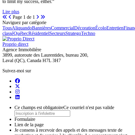
to limit my success, either.”
Lire plus
Page 1 de 1
Naviguez par catégorie
Tous
Aliquando
Bannières
Commercial
Décoration
Écolo
Entretien
Finan
classé
Québec
Résidentiel
Secteurs
Stratego
Techno
Proprio direct
Agence Immobilière
3899, autoroute des Laurentides, bureau 200,
Laval (QC), Canada H7L 3H7
Suivez-moi sur
Ce champs est obligatoire
Ce courriel n'est pas valide
Formulaire
Lien de la page
Je consens à recevoir des appels et des messages texte de